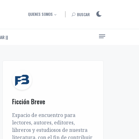
QUIENES SOMOS
BUSCAR
AR ||
Ensayos, entrevistas y artículos sobre el arte de narrar
Ficción Breve
Espacio de encuentro para
lectores, autores, editores,
libreros y estudiosos de nuestra
literatura, con el fin de contribuir