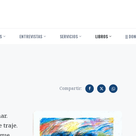
S
ENTREVISTAS
SERVICIOS
LIBROS
|| DON
Compartir:
ar.
 traje.
rque