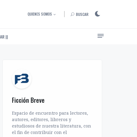
QUIENES SOMOS
BUSCAR
AR ||
Ensayos, entrevistas y artículos sobre el arte de narrar
Ficción Breve
Espacio de encuentro para lectores,
autores, editores, libreros y
estudiosos de nuestra literatura, con
el fin de contribuir con el