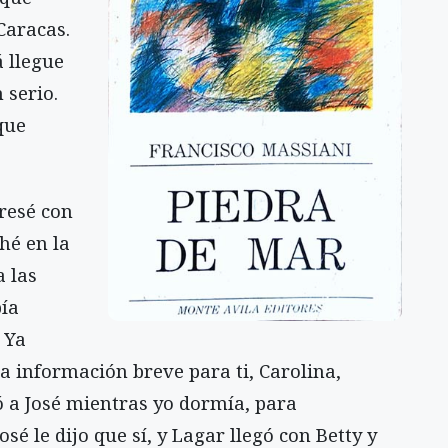
Caracas.
 llegue
 serio.
que
resé con
hé en la
 las
bía
. Ya
a información breve para ti, Carolina,
ó a José mientras yo dormía, para
osé le dijo que sí, y Lagar llegó con Betty y