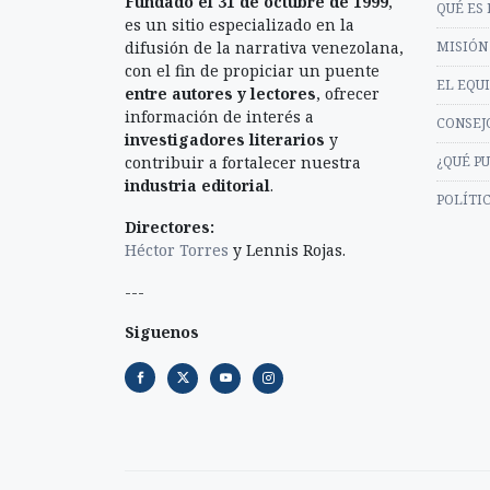
Fundado el 31 de octubre de 1999
,
QUÉ ES 
es un sitio especializado en la
difusión de la narrativa venezolana,
MISIÓN 
con el fin de propiciar un puente
EL EQU
entre autores y lectores
, ofrecer
información de interés a
CONSEJ
investigadores literarios
y
contribuir a fortalecer nuestra
¿QUÉ P
industria editorial
.
POLÍTI
Directores:
Héctor Torres
y Lennis Rojas.
---
Siguenos