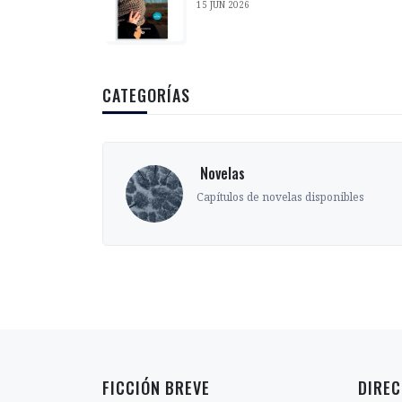
15 JUN 2026
CATEGORÍAS
‎ Novelas
s
Capítulos de novelas disponibles
FICCIÓN BREVE
DIREC