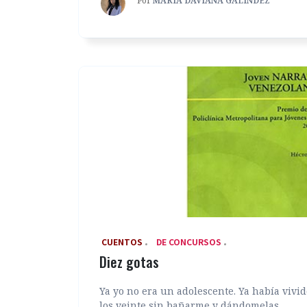
Por
MARÍA DAVIANA GALÍNDEZ
‎ CUENTOS
DE CONCURSOS
Diez gotas
Ya yo no era un adolescente. Ya había vivid
los veinte sin bañarme y dándomelas...