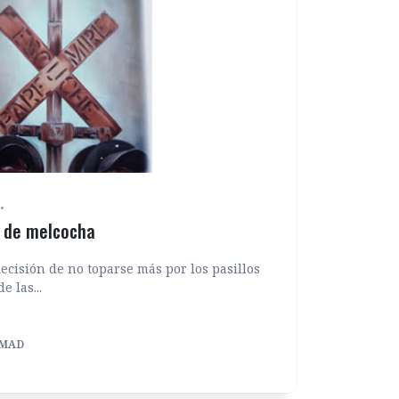
s de melcocha
cisión de no toparse más por los pasillos
e las...
JMAD