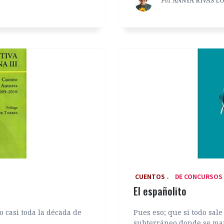
Por
ANNYA RIVAS L
‎ CUENTOS
DE CONCURSOS
El españolito
o casi toda la década de
Pues eso; que si todo sale
subterráneo donde se man