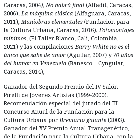
Caracas, 2004
),
No habrá final
(Alfadil, Caracas,
2006),
La máquina clásica
(Alfaguara, Caracas,
2011),
Maniobras elementales
(Fundación para
la Cultura Urbana, Caracas, 2016),
Fotomontajes
mínimos
, (El Taller Blanco, Cali, Colombia,
2021) y las compilaciones
Barry White no es el
único que sabe de amor
(Aguilar, 2007) y
70 años
del humor en Venezuela
(Banesco – Cyngular,
Caracas, 2014),
Ganador del Segundo Premio del IV Salón
Pirelli de Jóvenes Artistas (1999-2000).
Recomendación especial del jurado del III
Concurso Anual de la Fundación para la
Cultura Urbana por
Breviario galante
(2003).
Ganador del XV Premio Anual Transgenérico,
de la Fundación para la Cultura Urbana, con la