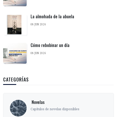
La almohada de la abuela
08 JUN 2026
Cómo rebobinar un día
08 JUN 2026
CATEGORÍAS
‎ Sobre el oficio
s
Ensayos, entrevistas y artículo
narrar