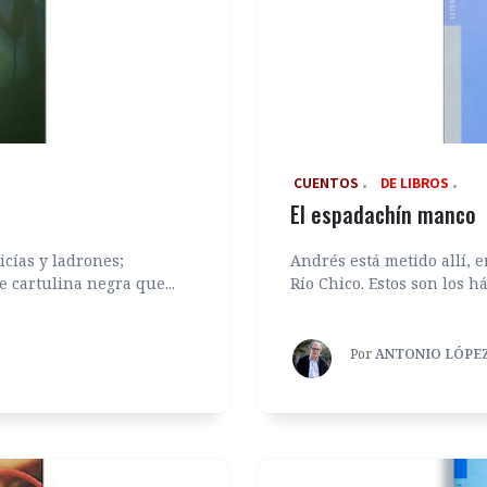
‎ CUENTOS
DE LIBROS
El espadachín manco
cías y ladrones;
Andrés está metido allí, e
e cartulina negra que...
Río Chico. Estos son los háb
Por
ANTONIO LÓPE