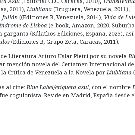
eta Azul
(Editorial CEC, Caracas, 2010),
Transilvani
as, 2011),
Liubliana
(Bruguera, Venezuela, 2011),
,
Julián
((Ediciones B, Venezuela, 2014),
Vida de Lui
síndrome de Lisboa
(e-book, Amazon, 2020. Suburb
la garganta (Kálathos Ediciones, España, 2025), así
ados
(Ediciones B, Grupo Zeta, Caracas, 2011).
e Literatura Arturo Uslar Pietri por su novela
Bl
gar mención novela del Certamen Internacional de 
 la Crítica de Venezuela a la Novela por
Liubliana
s al cine:
Blue Label/etiqueta azul,
con el nombre
e coguionista. Reside en Madrid, España desde el