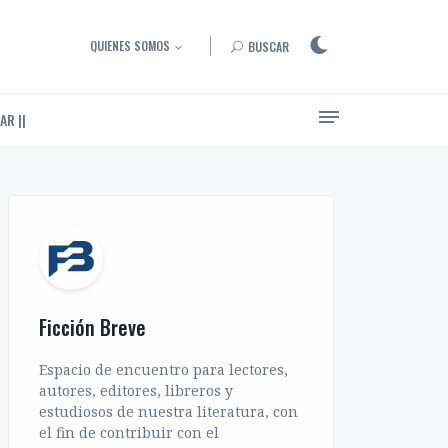
QUIENES SOMOS
BUSCAR
AR ||
Ensayos, entrevistas y artículos sobre el arte de narrar
Ficción Breve
Espacio de encuentro para lectores,
autores, editores, libreros y
estudiosos de nuestra literatura, con
el fin de contribuir con el