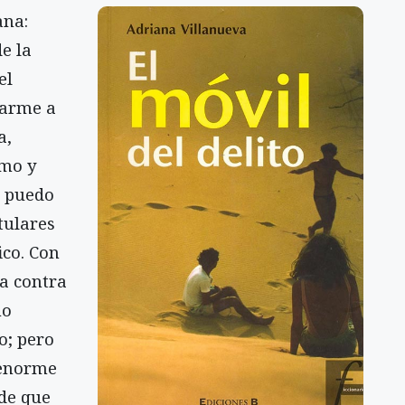
ana:
e la
el
tarme a
a,
smo y
o puedo
tulares
ico. Con
a contra
mo
o; pero
 enorme
 de que