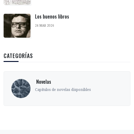
Los buenos libros
24 MAR 2026
CATEGORÍAS
s
‎ Sobre
s de novelas disponibles
Ensayos,
narrar