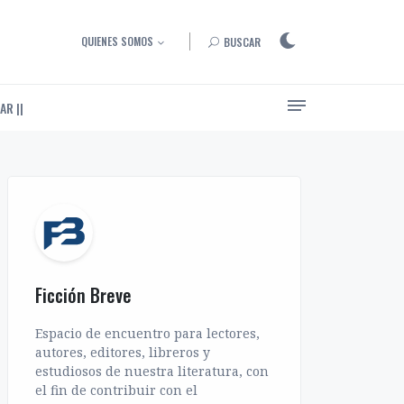
QUIENES SOMOS
BUSCAR
AR ||
Ensayos, entrevistas y artículos sobre el arte de narrar
Ficción Breve
Espacio de encuentro para lectores,
autores, editores, libreros y
estudiosos de nuestra literatura, con
el fin de contribuir con el