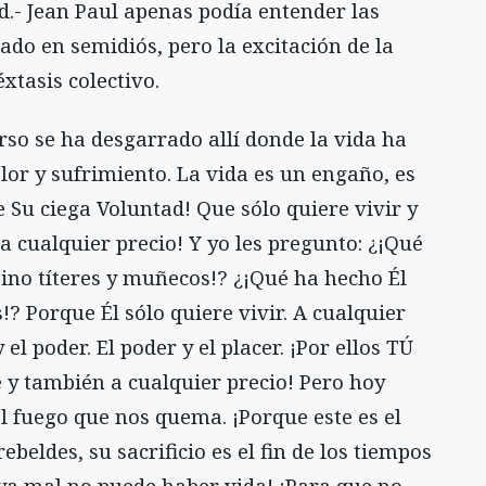
d.- Jean Paul apenas podía entender las
do en semidiós, pero la excitación de la
éxtasis colectivo.
rso se ha desgarrado allí donde la vida ha
or y sufrimiento. La vida es un engaño, es
de Su ciega Voluntad! Que sólo quiere vivir y
a cualquier precio! Y yo les pregunto: ¿¡Qué
ino títeres y muñecos!? ¿¡Qué ha hecho Él
 Porque Él sólo quiere vivir. A cualquier
 el poder. El poder y el placer. ¡Por ellos TÚ
 y también a cualquier precio! Pero hoy
l fuego que nos quema. ¡Porque este es el
ebeldes, su sacrificio es el fin de los tiempos
aya mal no puede haber vida! ¡Para que no