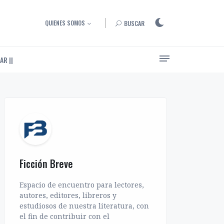
QUIENES SOMOS
BUSCAR
AR ||
Ensayos, entrevistas y artículos sobre el arte de narrar
Ficción Breve
Espacio de encuentro para lectores,
autores, editores, libreros y
estudiosos de nuestra literatura, con
el fin de contribuir con el