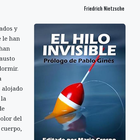
Friedrich Nietzsche
jados y
e le han
 han
hausto
dormir.
a
 alojado
 la
de
olor del
 cuerpo,