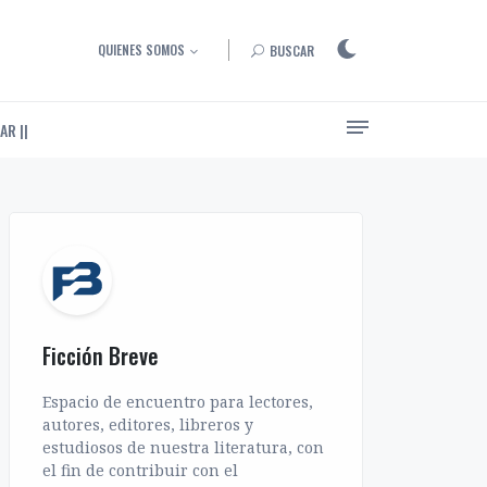
QUIENES SOMOS
BUSCAR
AR ||
Ensayos, entrevistas y artículos sobre el arte de narrar
Ficción Breve
Espacio de encuentro para lectores,
autores, editores, libreros y
estudiosos de nuestra literatura, con
el fin de contribuir con el