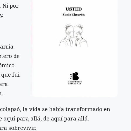
. Ni por
y.
arría.
etero de
ómico.
 que fui
ara
a.
 colapsó, la vida se había transformado en
e aquí para allá, de aquí para allá.
ra sobrevivir.