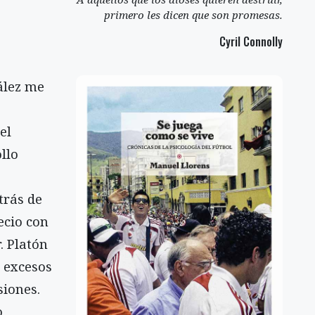
primero les dicen que son promesas.
Cyril Connolly
zález me
el
llo
trás de
ecio con
. Platón
s excesos
siones.
o