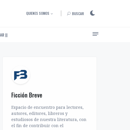
QUIENES SOMOS
BUSCAR
AR ||
Ensayos, entrevistas y artículos sobre el arte de narrar
Ficción Breve
Espacio de encuentro para lectores,
autores, editores, libreros y
estudiosos de nuestra literatura, con
el fin de contribuir con el