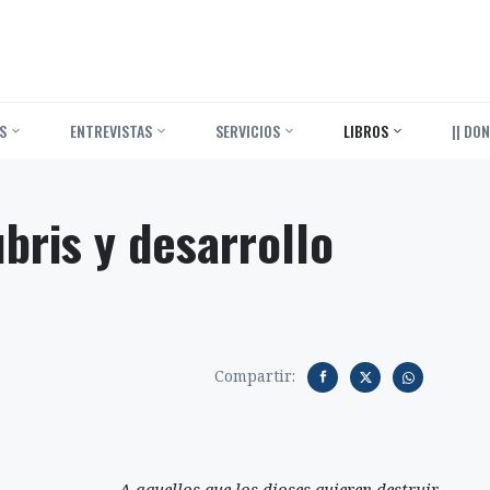
S
ENTREVISTAS
SERVICIOS
LIBROS
|| DON
ubris y desarrollo
Compartir:
A aquellos que los dioses quieren destruir,