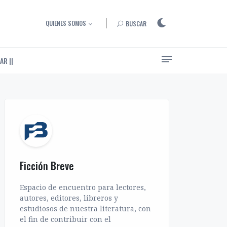
QUIENES SOMOS
BUSCAR
AR ||
Ensayos, entrevistas y artículos sobre el arte de narrar
Ficción Breve
Espacio de encuentro para lectores,
autores, editores, libreros y
estudiosos de nuestra literatura, con
el fin de contribuir con el