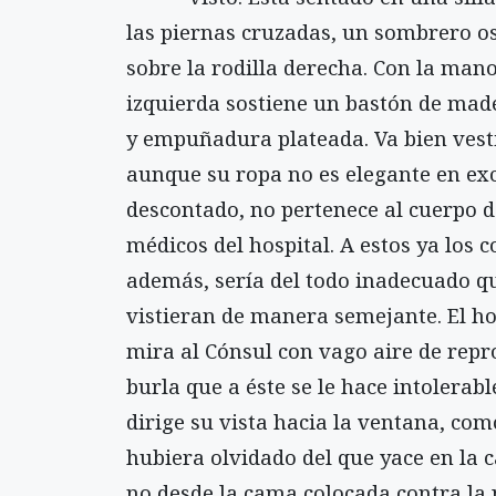
las piernas cruzadas, un sombrero o
sobre la rodilla derecha. Con la man
izquierda sostiene un bastón de mad
y empuñadura plateada. Va bien vest
aunque su ropa no es elegante en exc
descontado, no pertenece al cuerpo d
médicos del hospital. A estos ya los c
además, sería del todo inadecuado q
vistieran de manera semejante. El 
mira al Cónsul con vago aire de repr
burla que a éste se le hace intolerabl
dirige su vista hacia la ventana, como
hubiera olvidado del que yace en la 
no desde la cama colocada contra la 