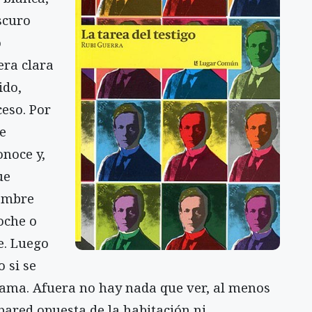
scuro
o
era clara
ido,
eso. Por
e
onoce y,
ue
hombre
oche o
e. Luego
 si se
cama. Afuera no hay nada que ver, al menos
pared opuesta de la habitación ni,