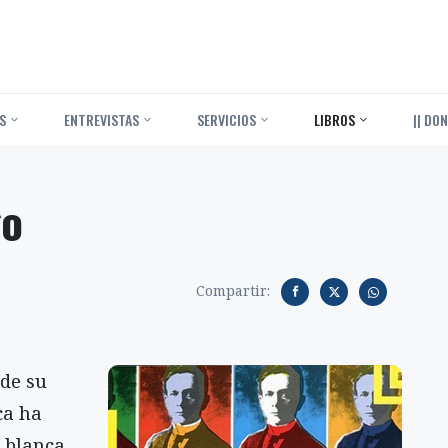
S
ENTREVISTAS
SERVICIOS
LIBROS
|| DON
go
Compartir:
 de su
ca ha
a blanca,