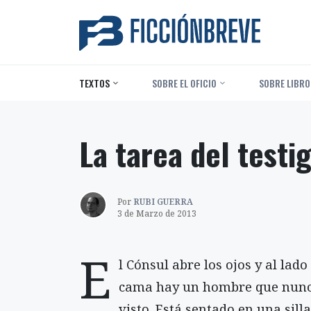
TEXTOS
‎ SOBRE EL OFICIO
‎ SOBRE LIBRO
La tarea del testi
Por
RUBI GUERRA
3 de Marzo de 2013
E
l Cónsul abre los ojos y al lado
cama hay un hombre que nun
visto. Está sentado en una sill