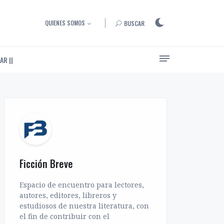
QUIENES SOMOS
BUSCAR
AR ||
Ensayos, entrevistas y artículos sobre el arte de narrar
Ficción Breve
Espacio de encuentro para lectores,
autores, editores, libreros y
estudiosos de nuestra literatura, con
el fin de contribuir con el