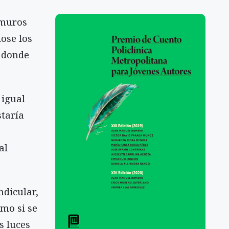
amuros
dose los
e donde
 igual
taría
s
al
ndicular,
omo si se
s luces