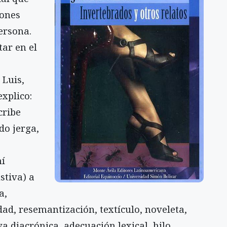
iones
ersona.
tar en el
 Luis,
explico:
cribe
do jerga,
mí
stiva) a
a,
ad, resemantización, textículo, noveleta,
va diacrónica, adecuación lexical, hilo