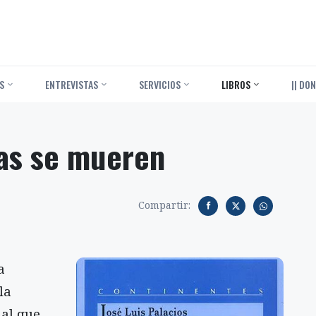
S
ENTREVISTAS
SERVICIOS
LIBROS
|| DON
as se mueren
Compartir:
a
la
ial que