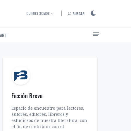
QUIENES SOMOS
BUSCAR
AR ||
Ensayos, entrevistas y artículos sobre el arte de narrar
Ficción Breve
Espacio de encuentro para lectores,
autores, editores, libreros y
estudiosos de nuestra literatura, con
el fin de contribuir con el