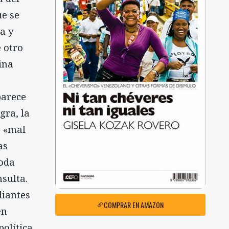
ue se
a y
 otro
ina
parece
gra, la
a «mal
as
toda
sulta.
diantes
COMPRAR EN AMAZON
en
olítica.