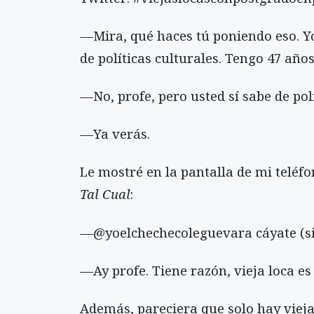
—Mira, qué haces tú poniendo eso. Yo
de políticas culturales. Tengo 47 años
—No, profe, pero usted sí sabe de polí
—Ya verás.
Le mostré en la pantalla de mi teléfo
Ta
l Cual
:
—@yoelchechecoleguevara cáyate (sic
—Ay profe. Tiene razón, vieja loca 
Además, pareciera que solo hay viejas