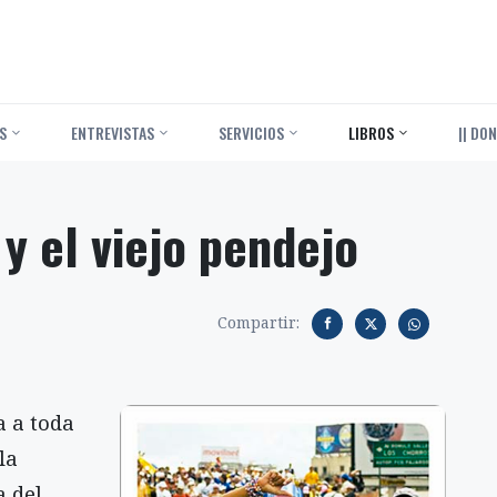
S
ENTREVISTAS
SERVICIOS
LIBROS
|| DON
 y el viejo pendejo
Compartir:
a a toda
la
a del