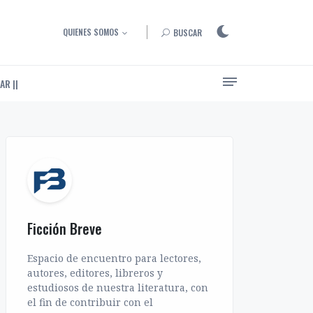
QUIENES SOMOS
BUSCAR
AR ||
Ensayos, entrevistas y artículos sobre el arte de narrar
Ficción Breve
Espacio de encuentro para lectores,
autores, editores, libreros y
estudiosos de nuestra literatura, con
el fin de contribuir con el